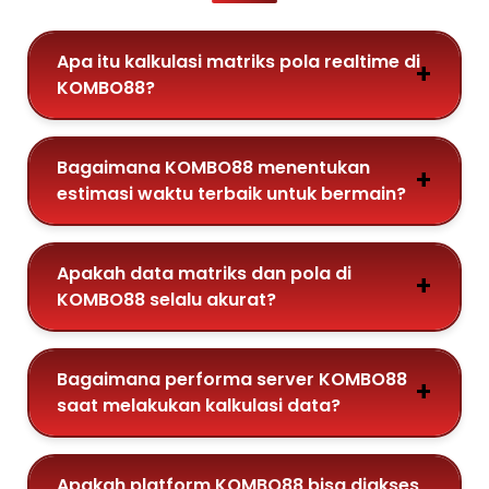
Apa itu kalkulasi matriks pola realtime di
KOMBO88?
Bagaimana KOMBO88 menentukan
estimasi waktu terbaik untuk bermain?
Apakah data matriks dan pola di
KOMBO88 selalu akurat?
Bagaimana performa server KOMBO88
saat melakukan kalkulasi data?
Apakah platform KOMBO88 bisa diakses