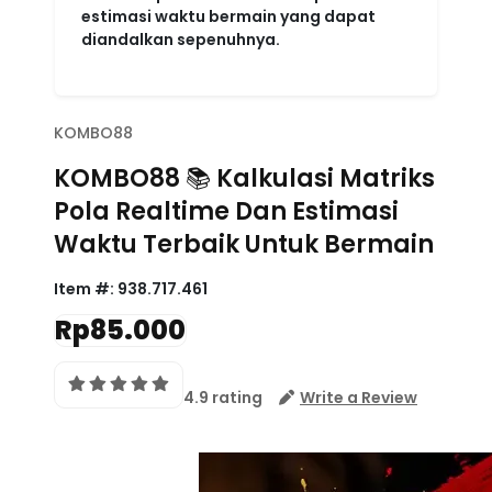
estimasi waktu bermain yang dapat
diandalkan sepenuhnya.
KOMBO88
KOMBO88 📚 Kalkulasi Matriks
Pola Realtime Dan Estimasi
Waktu Terbaik Untuk Bermain
Item #:
938.717.461
Rp85.000
4.9 rating
Write a Review