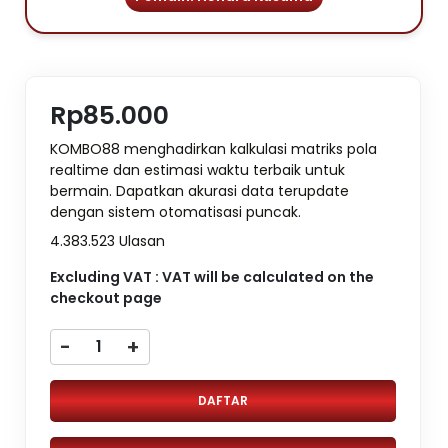
Rp85.000
KOMBO88 menghadirkan kalkulasi matriks pola
realtime dan estimasi waktu terbaik untuk
bermain. Dapatkan akurasi data terupdate
dengan sistem otomatisasi puncak.
4.383.523 Ulasan
Excluding VAT : VAT will be calculated on the
checkout page
-
+
DAFTAR