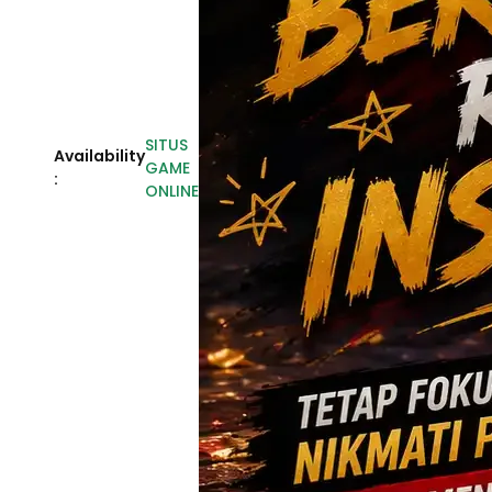
SITUS
Availability
GAME
:
ONLINE