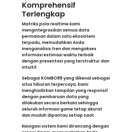
Komprehensif
Terlengkap
Matriks pola realtime kami
mengintegrasikan semua data
permainan dalam satu ekosistem
terpadu, memudahkan Anda
menganalisis tren dan mengakses
informasi estimasi waktu terbaik
dengan presentasi yang terstruktur dan
intuitif.
Sebagai KOMBO88 yang dikenal sebagai
situs hiburan terpercaya, kami
menghadirkan tampilan yang responsif
dengan pembaruan data yang
dilakukan secara berkala sehingga
seluruh informasi game tetap akurat
dan mudah dipantau setiap saat.
Navigasi sistem kami dirancang dengan