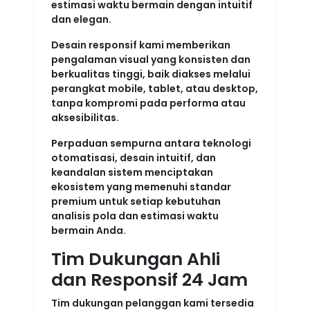
estimasi waktu bermain dengan intuitif
dan elegan.
Desain responsif kami memberikan
pengalaman visual yang konsisten dan
berkualitas tinggi, baik diakses melalui
perangkat mobile, tablet, atau desktop,
tanpa kompromi pada performa atau
aksesibilitas.
Perpaduan sempurna antara teknologi
otomatisasi, desain intuitif, dan
keandalan sistem menciptakan
ekosistem yang memenuhi standar
premium untuk setiap kebutuhan
analisis pola dan estimasi waktu
bermain Anda.
Tim Dukungan Ahli
dan Responsif 24 Jam
Tim dukungan pelanggan kami tersedia